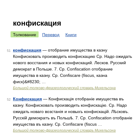
конфискация
Толкование
Перевод
Книги
конфискация
— отобрание имущества в казну
51
Конфисковать производить конфискацию Ср. Надо ожидать
нового восстания и новых конфискаций. Лесков. Русский
демократ в Польше. 7. Ср. Confiscation отобрание
имущества в казну. Ср. Confiscare (fiscus, казна
фиск)&#8230; …
Большой толково-фразеологический словарь Михельсона
Конфискация
— Конфискація отобраніе имущества въ
52
казну. Конфисковать производить конфискацію. Ср. Надо
ожидать новаго возстанія и новыхъ конфискацій. Лѣсковъ.
Русскій демократъ въ Польшѣ. 7. Ср. Confiscation отобраніе
имущества въ казну. Ср. Confiscare (fiscus …
Большой толково-фразеологический словарь Михельсона