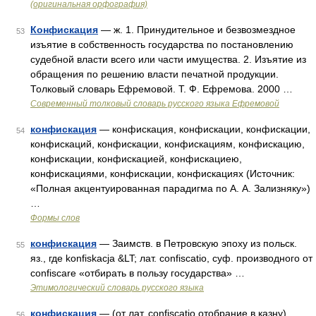
(оригинальная орфография)
Конфискация
— ж. 1. Принудительное и безвозмездное
53
изъятие в собственность государства по постановлению
судебной власти всего или части имущества. 2. Изъятие из
обращения по решению власти печатной продукции.
Толковый словарь Ефремовой. Т. Ф. Ефремова. 2000 …
Современный толковый словарь русского языка Ефремовой
конфискация
— конфискация, конфискации, конфискации,
54
конфискаций, конфискации, конфискациям, конфискацию,
конфискации, конфискацией, конфискациею,
конфискациями, конфискации, конфискациях (Источник:
«Полная акцентуированная парадигма по А. А. Зализняку»)
…
Формы слов
конфискация
— Заимств. в Петровскую эпоху из польск.
55
яз., где konfiskacja &LT; лат. confiscatio, суф. производного от
confiscare «отбирать в пользу государства» …
Этимологический словарь русского языка
конфискация
— (от лат. confiscatio отобрание в казну)
56