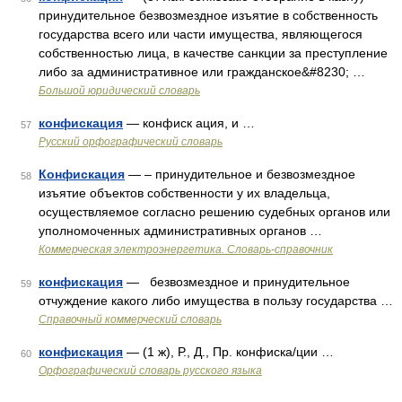
принудительное безвозмездное изъятие в собственность
государства всего или части имущества, являющегося
собственностью лица, в качестве санкции за преступление
либо за административное или гражданское&#8230; …
Большой юридический словарь
конфискация
— конфиск ация, и …
57
Русский орфографический словарь
Конфискация
— – принудительное и безвозмездное
58
изъятие объектов собственности у их владельца,
осуществляемое согласно решению судебных органов или
уполномоченных административных органов …
Коммерческая электроэнергетика. Словарь-справочник
конфискация
— безвозмездное и принудительное
59
отчуждение какого либо имущества в пользу государства …
Справочный коммерческий словарь
конфискация
— (1 ж), Р., Д., Пр. конфиска/ции …
60
Орфографический словарь русского языка